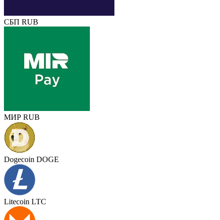
СБП RUB
МИР RUB
Dogecoin DOGE
Litecoin LTC