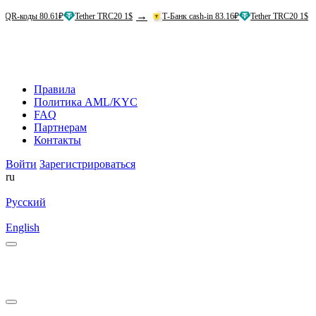
→
→
 80.61₽
Tether TRC20 1$
Т-Банк cash-in 83.16₽
Tether TRC20 1$
Аль
Правила
Политика AML/KYC
FAQ
Партнерам
Контакты
Войти
Зарегистрироваться
ru
Русский
English