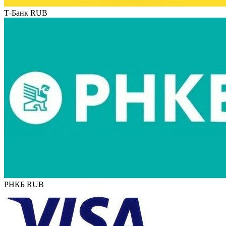
Т-Банк RUB
РНКБ RUB