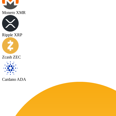
Monero XMR
Ripple XRP
Zcash ZEC
Cardano ADA