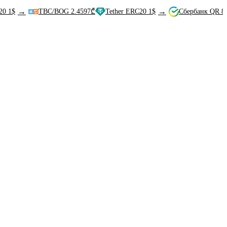
→
→
TBC/BOG 2.4597₾
Tether ERC20 1$
Сбербанк QR 80.04₽