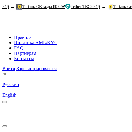
→
→
Т-Банк QR-коды 80.04₽
Tether TRC20 1$
Т-Банк cash-in 81
Правила
Политика AML/KYC
FAQ
Партнерам
Контакты
Войти
Зарегистрироваться
ru
Русский
English