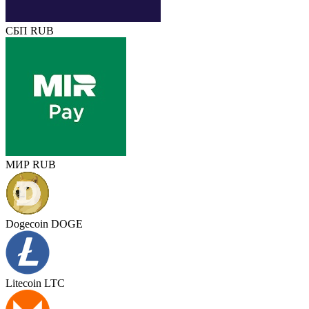
СБП RUB
МИР RUB
Dogecoin DOGE
Litecoin LTC