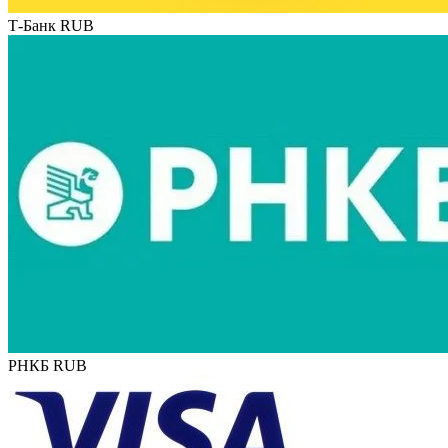
Т-Банк RUB
РНКБ RUB