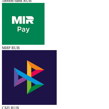
Любой банк RUB
МИР RUB
СБП RUB