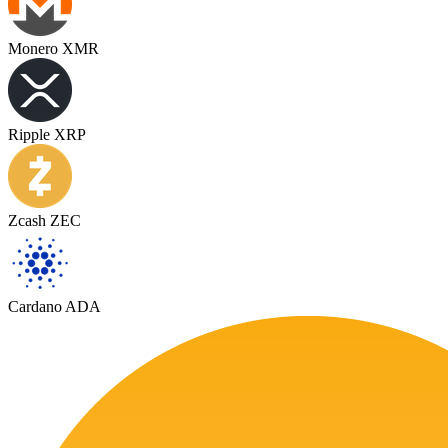
Monero XMR
Ripple XRP
Zcash ZEC
Cardano ADA