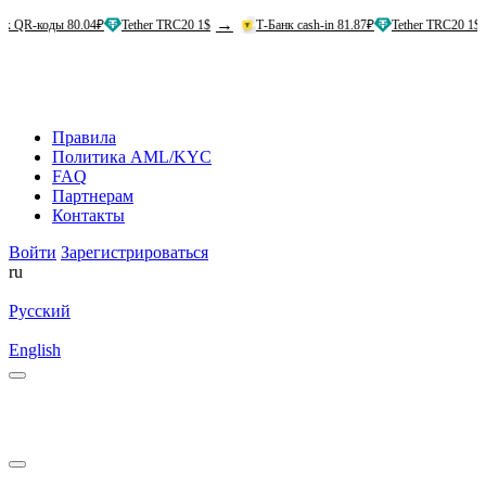
→
→
оды 80.04₽
Tether TRC20 1$
Т-Банк cash-in 81.87₽
Tether TRC20 1$
А
Правила
Политика AML/KYC
FAQ
Партнерам
Контакты
Войти
Зарегистрироваться
ru
Русский
English