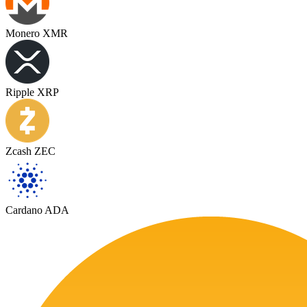
Monero XMR
Ripple XRP
Zcash ZEC
Cardano ADA