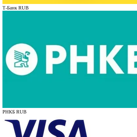
Т-Банк RUB
РНКБ RUB