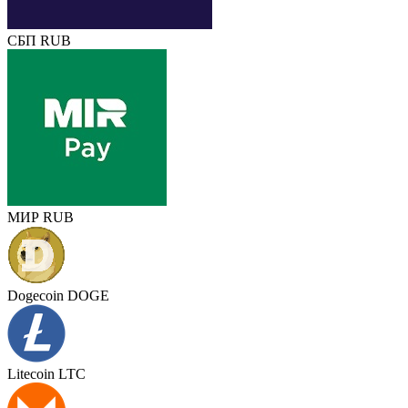
СБП RUB
МИР RUB
Dogecoin DOGE
Litecoin LTC