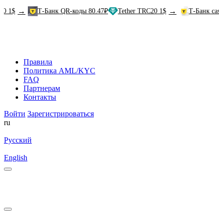
→
→
Т-Банк QR-коды 80.47₽
Tether TRC20 1$
Т-Банк cash-in 81
Правила
Политика AML/KYC
FAQ
Партнерам
Контакты
Войти
Зарегистрироваться
ru
Русский
English