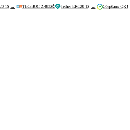
→
→
TBC/BOG 2.4832₾
Tether ERC20 1$
Сбербанк QR 80.61₽