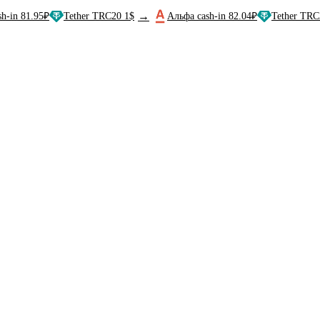
→
.95₽
Tether TRC20 1$
Альфа cash-in 82.04₽
Tether TRC20 1$