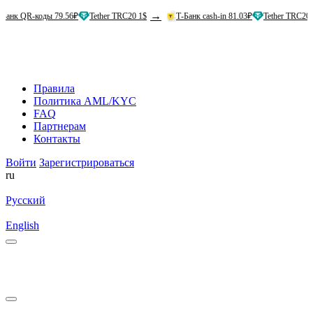
→
→
коды 79.56₽
Tether TRC20 1$
Т-Банк cash-in 81.03₽
Tether TRC20 1$
Правила
Политика AML/KYC
FAQ
Партнерам
Контакты
Войти
Зарегистрироваться
ru
Русский
English