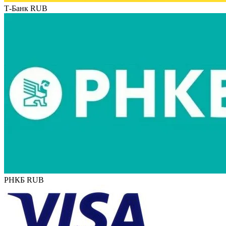
Т-Банк RUB
РНКБ RUB