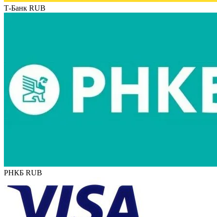
Т-Банк RUB
РНКБ RUB