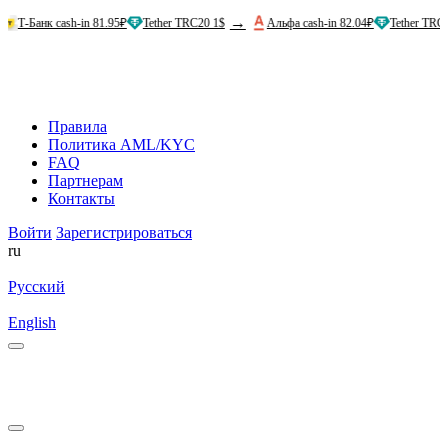
→
→
 cash-in 81.95₽
Tether TRC20 1$
Альфа cash-in 82.04₽
Tether TRC20 1$
Правила
Политика AML/KYC
FAQ
Партнерам
Контакты
Войти
Зарегистрироваться
ru
Русский
English