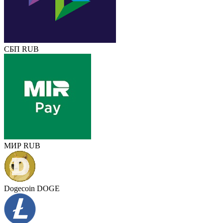
СБП RUB
МИР RUB
Dogecoin DOGE