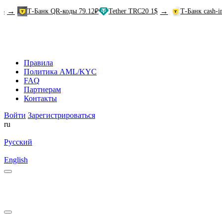
→
Т-Банк QR-коды 79.12₽
Tether TRC20 1$
Т-Банк cash-in 81.78
Правила
Политика AML/KYC
FAQ
Партнерам
Контакты
Войти
Зарегистрироваться
ru
Русский
English