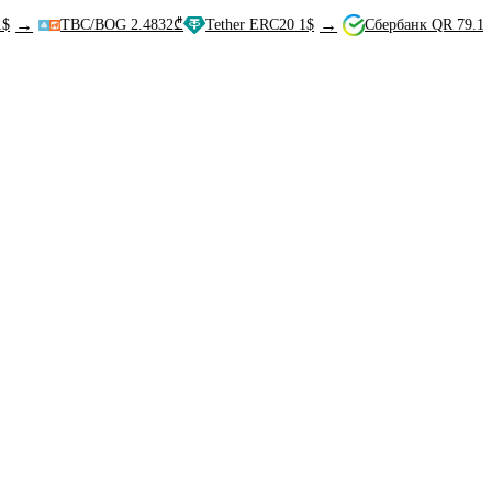
→
TBC/BOG 2.4832₾
Tether ERC20 1$
Сбербанк QR 79.12₽
Bi