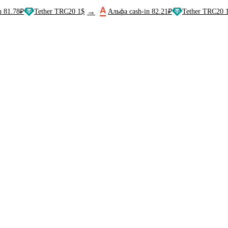
→
→
₽
Tether TRC20 1$
Альфа cash-in 82.21₽
Tether TRC20 1$