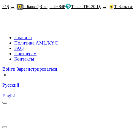
→
→
Т-Банк QR-коды 79.84₽
Tether TRC20 1$
Т-Банк cash-in 81
Правила
Политика AML/KYC
FAQ
Партнерам
Контакты
Войти
Зарегистрироваться
ru
Русский
English