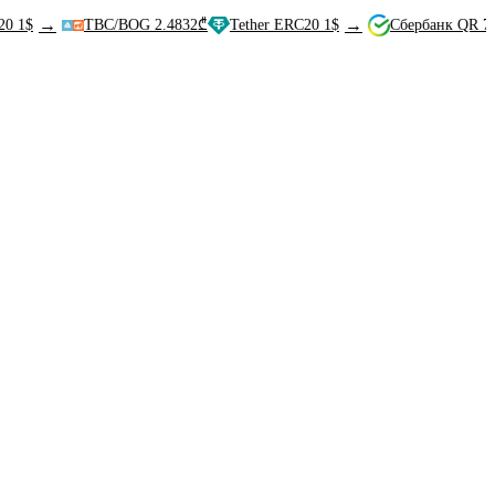
→
→
TBC/BOG 2.4832₾
Tether ERC20 1$
Сбербанк QR 79.84₽