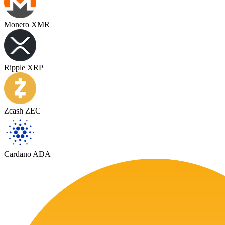
Monero XMR
Ripple XRP
Zcash ZEC
Cardano ADA