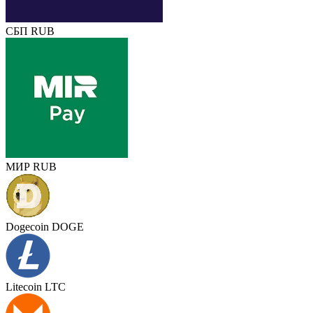
СБП RUB
МИР RUB
Dogecoin DOGE
Litecoin LTC