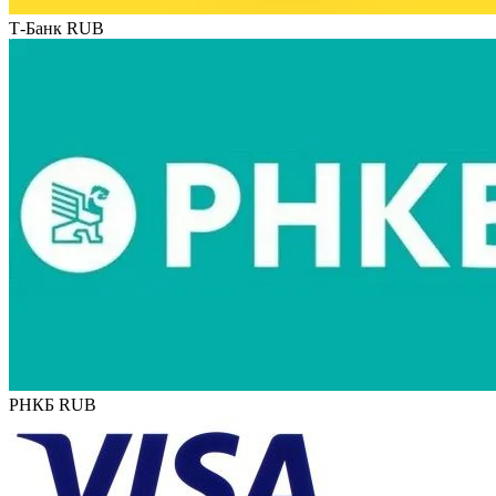
Т-Банк RUB
РНКБ RUB