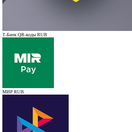
Т-Банк QR-коды RUB
МИР RUB