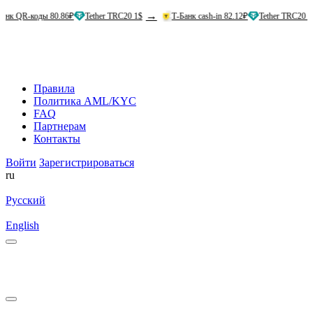
→
→
оды 80.86₽
Tether TRC20 1$
Т-Банк cash-in 82.12₽
Tether TRC20 1$
Правила
Политика AML/KYC
FAQ
Партнерам
Контакты
Войти
Зарегистрироваться
ru
Русский
English