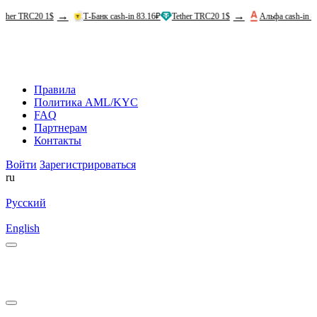
→
→
C20 1$
Т-Банк cash-in 83.16₽
Tether TRC20 1$
Альфа cash-in 83.6₽
Te
Правила
Политика AML/KYC
FAQ
Партнерам
Контакты
Войти
Зарегистрироваться
ru
Русский
English