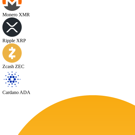
Monero XMR
Ripple XRP
Zcash ZEC
Cardano ADA