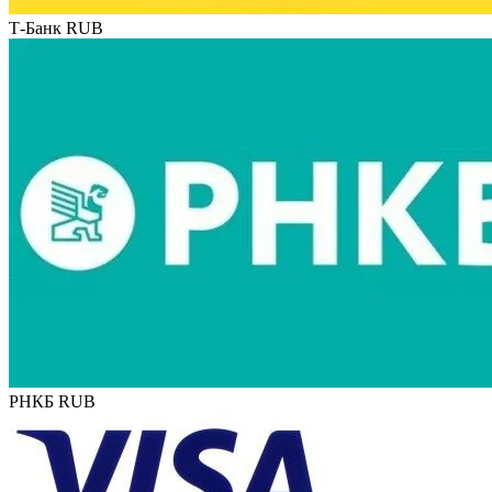
Т-Банк RUB
РНКБ RUB