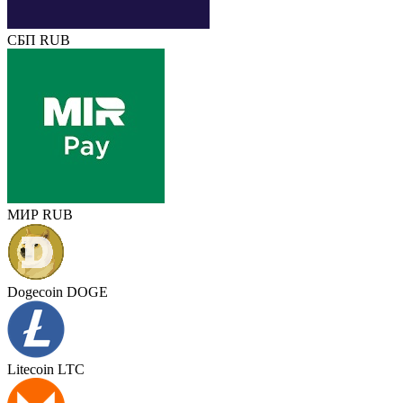
СБП RUB
МИР RUB
Dogecoin DOGE
Litecoin LTC