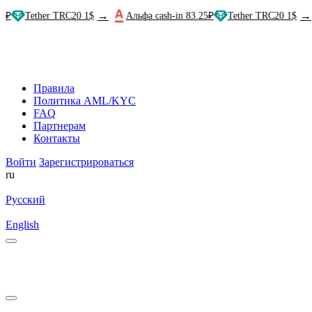
→
→
ether TRC20 1$
Альфа cash-in 83.25₽
Tether TRC20 1$
TB
Правила
Политика AML/KYC
FAQ
Партнерам
Контакты
Войти
Зарегистрироваться
ru
Русский
English