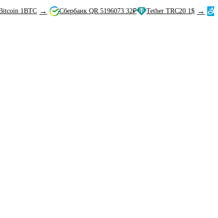
→
→
 1BTC
Сбербанк QR 5196073.32₽
Tether TRC20 1$
Alipay