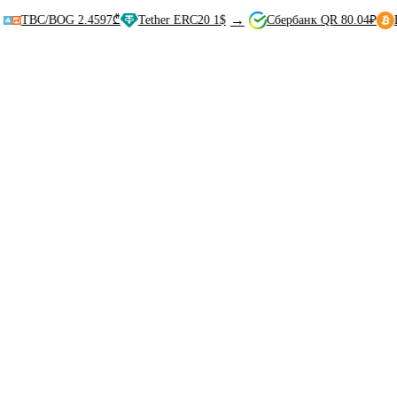
→
C/BOG 2.4597₾
Tether ERC20 1$
Сбербанк QR 80.04₽
Bitcoin