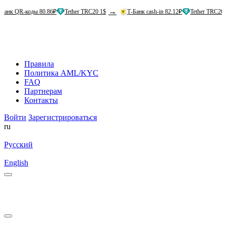
→
→
R-коды 80.86₽
Tether TRC20 1$
Т-Банк cash-in 82.12₽
Tether TRC20 1$
Правила
Политика AML/KYC
FAQ
Партнерам
Контакты
Войти
Зарегистрироваться
ru
Русский
English