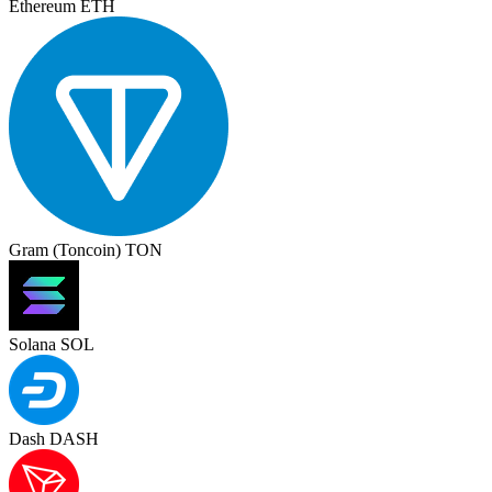
Ethereum ETH
Gram (Toncoin) TON
Solana SOL
Dash DASH