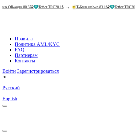
→
→
коды 80.37₽
Tether TRC20 1$
Т-Банк cash-in 83.16₽
Tether TRC20 1$
Правила
Политика AML/KYC
FAQ
Партнерам
Контакты
Войти
Зарегистрироваться
ru
Русский
English