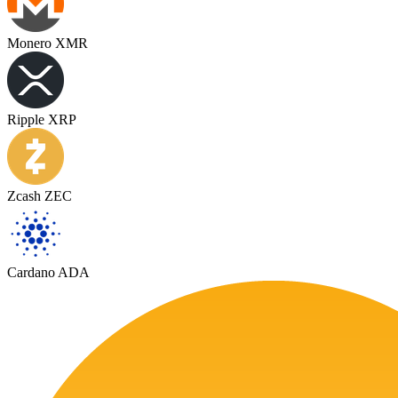
Monero XMR
Ripple XRP
Zcash ZEC
Cardano ADA