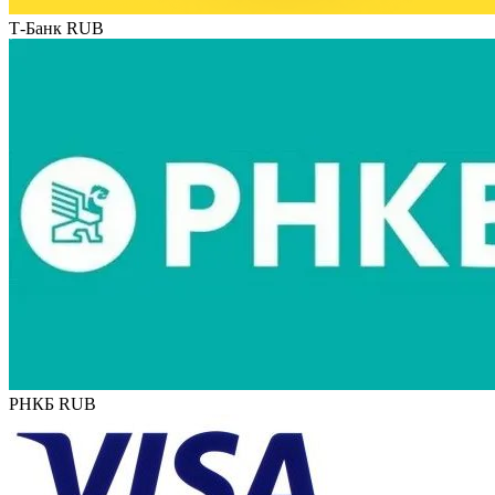
Т-Банк RUB
РНКБ RUB