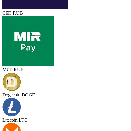
СБП RUB
МИР RUB
Dogecoin DOGE
Litecoin LTC