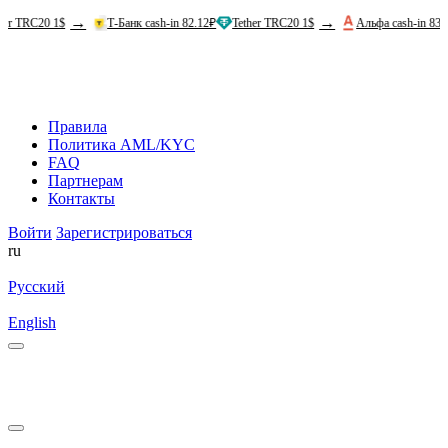
→
→
 1$
Т-Банк cash-in 82.12₽
Tether TRC20 1$
Альфа cash-in 83.12₽
Tet
Правила
Политика AML/KYC
FAQ
Партнерам
Контакты
Войти
Зарегистрироваться
ru
Русский
English