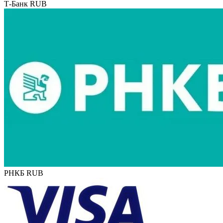
Т-Банк RUB
РНКБ RUB