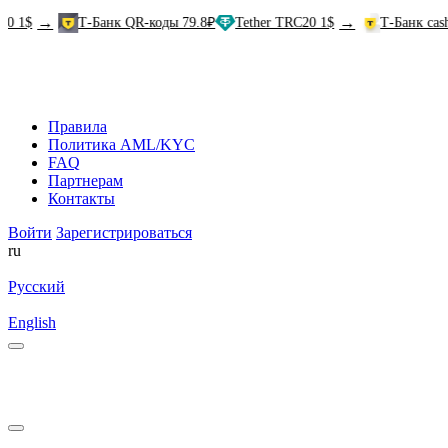
→
→
Т-Банк QR-коды 79.8₽
Tether TRC20 1$
Т-Банк cash-in 83.
Правила
Политика AML/KYC
FAQ
Партнерам
Контакты
Войти
Зарегистрироваться
ru
Русский
English