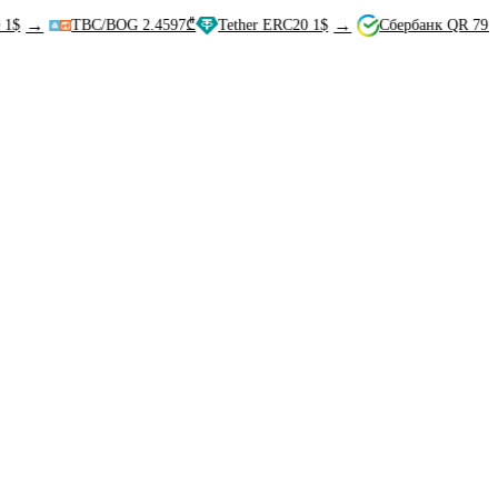
→
TBC/BOG 2.4597₾
Tether ERC20 1$
Сбербанк QR 79.8₽
Bi