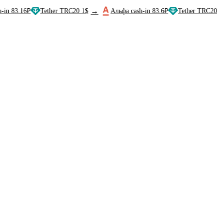
→
→
16₽
Tether TRC20 1$
Альфа cash-in 83.6₽
Tether TRC20 1$