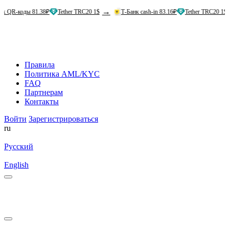
→
→
 81.38₽
Tether TRC20 1$
Т-Банк cash-in 83.16₽
Tether TRC20 1$
Аль
Правила
Политика AML/KYC
FAQ
Партнерам
Контакты
Войти
Зарегистрироваться
ru
Русский
English