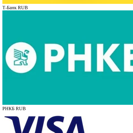
Т-Банк RUB
РНКБ RUB