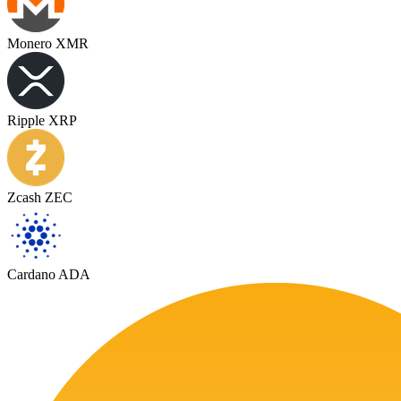
Monero XMR
Ripple XRP
Zcash ZEC
Cardano ADA