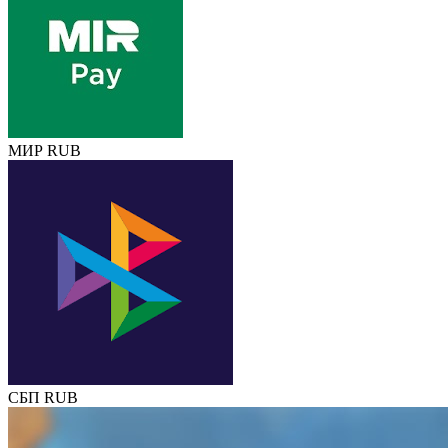
МИР RUB
СБП RUB