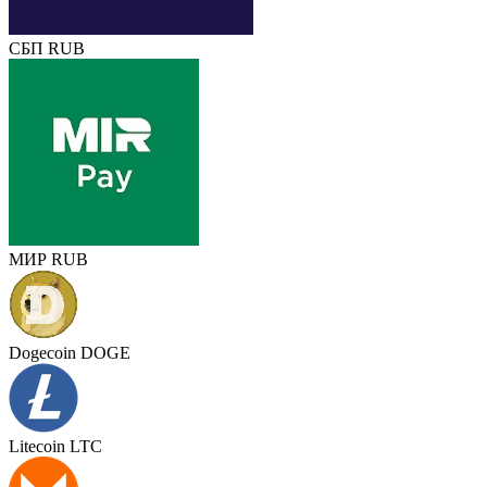
СБП RUB
МИР RUB
Dogecoin DOGE
Litecoin LTC