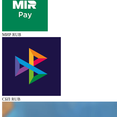
МИР RUB
СБП RUB