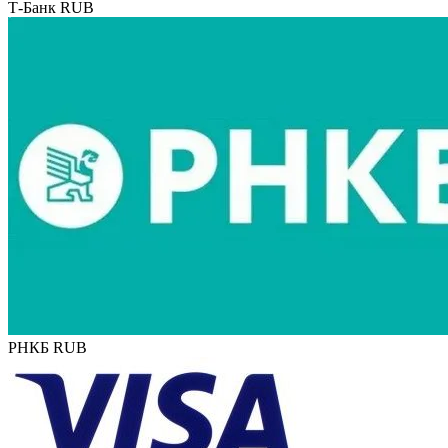
Т-Банк RUB
РНКБ RUB