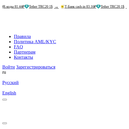
→
→
1.44₽
Tether TRC20 1$
Т-Банк cash-in 83.16₽
Tether TRC20 1$
Альфа
Правила
Политика AML/KYC
FAQ
Партнерам
Контакты
Войти
Зарегистрироваться
ru
Русский
English