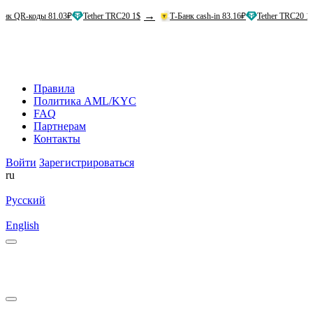
→
→
оды 81.03₽
Tether TRC20 1$
Т-Банк cash-in 83.16₽
Tether TRC20 1$
А
Правила
Политика AML/KYC
FAQ
Партнерам
Контакты
Войти
Зарегистрироваться
ru
Русский
English