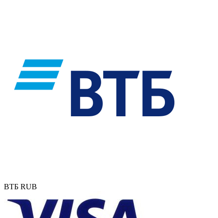
ВТБ RUB