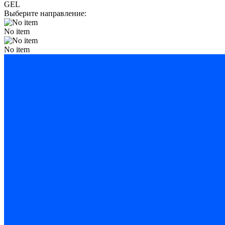
GEL
Выберите направление:
No item
No item