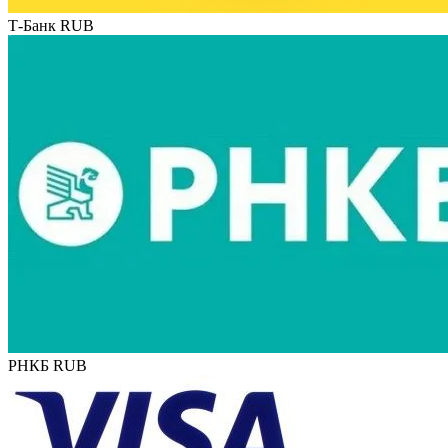
Т-Банк RUB
РНКБ RUB