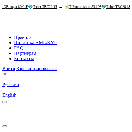
→
→
ы 80.61₽
Tether TRC20 1$
Т-Банк cash-in 83.16₽
Tether TRC20 1$
Ал
Правила
Политика AML/KYC
FAQ
Партнерам
Контакты
Войти
Зарегистрироваться
ru
Русский
English