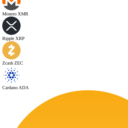
Monero XMR
Ripple XRP
Zcash ZEC
Cardano ADA