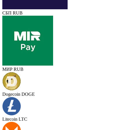
СБП RUB
МИР RUB
Dogecoin DOGE
Litecoin LTC