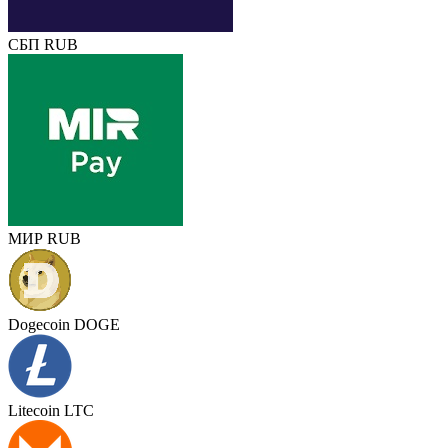
СБП RUB
МИР RUB
Dogecoin DOGE
Litecoin LTC