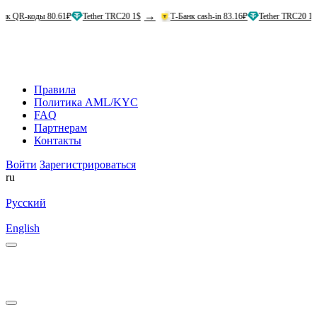
→
→
ды 80.61₽
Tether TRC20 1$
Т-Банк cash-in 83.16₽
Tether TRC20 1$
Ал
Правила
Политика AML/KYC
FAQ
Партнерам
Контакты
Войти
Зарегистрироваться
ru
Русский
English