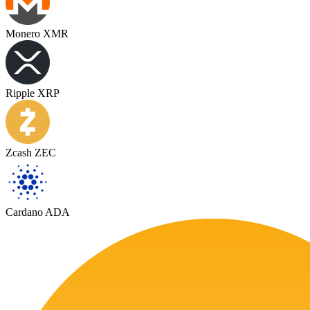
Monero XMR
Ripple XRP
Zcash ZEC
Cardano ADA