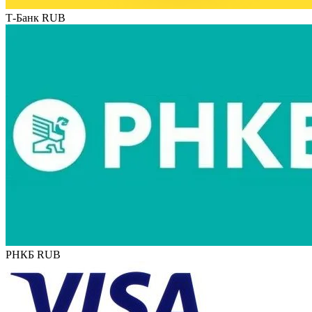
Т-Банк RUB
РНКБ RUB