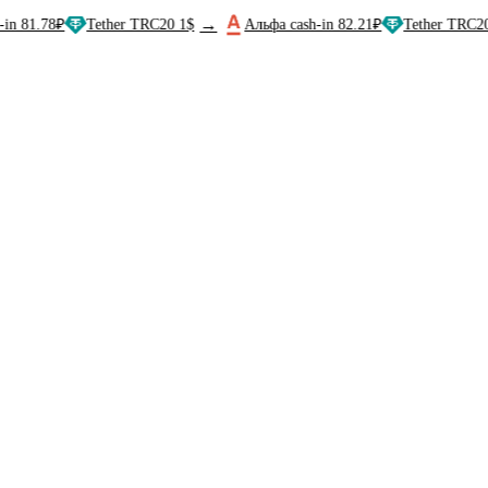
→
→
78₽
Tether TRC20 1$
Альфа cash-in 82.21₽
Tether TRC20 1$