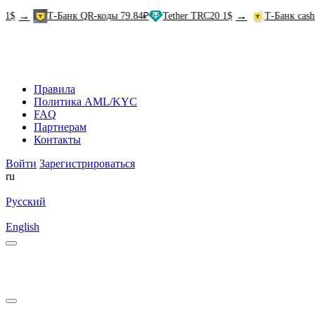
→
Т-Банк QR-коды 79.84₽
Tether TRC20 1$
Т-Банк cash-in 81.
Правила
Политика AML/KYC
FAQ
Партнерам
Контакты
Войти
Зарегистрироваться
ru
Русский
English