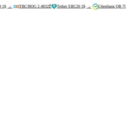
→
TBC/BOG 2.4832₾
Tether ERC20 1$
Сбербанк QR 79.84₽