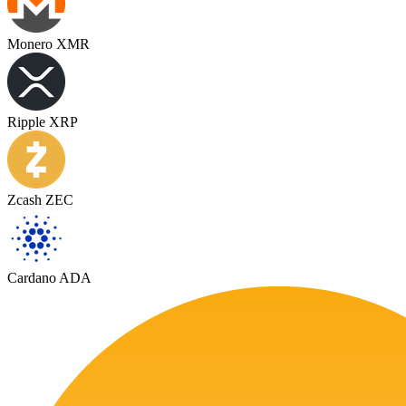
Monero XMR
Ripple XRP
Zcash ZEC
Cardano ADA