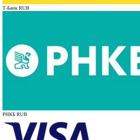
Т-Банк RUB
РНКБ RUB