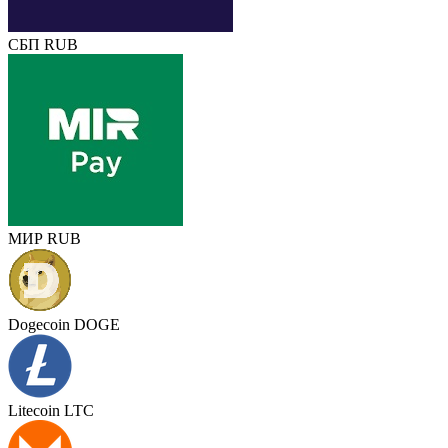
СБП RUB
МИР RUB
Dogecoin DOGE
Litecoin LTC