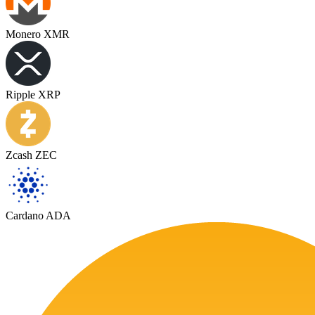
Monero XMR
Ripple XRP
Zcash ZEC
Cardano ADA