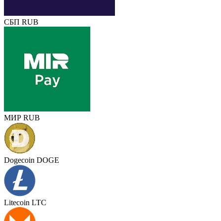
СБП RUB
МИР RUB
Dogecoin DOGE
Litecoin LTC