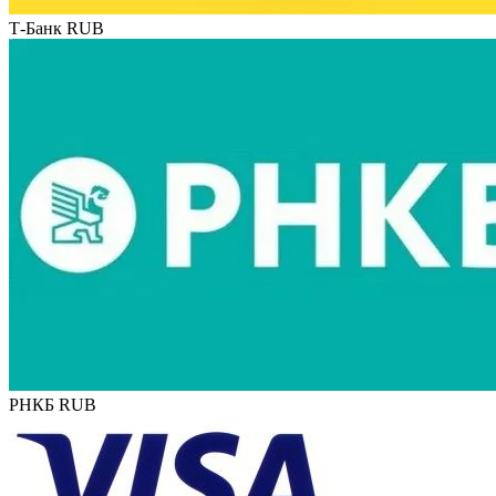
Т-Банк RUB
РНКБ RUB