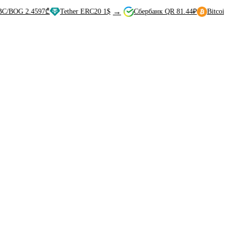
→
2.4597₾
Tether ERC20 1$
Сбербанк QR 81.44₽
Bitcoin 1BTC