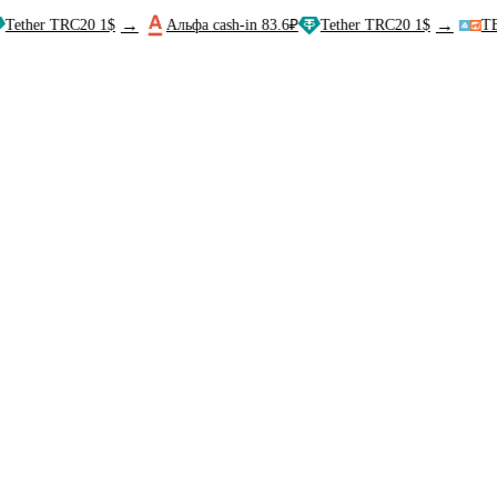
→
→
 TRC20 1$
Альфа cash-in 83.6₽
Tether TRC20 1$
TBC/BOG 